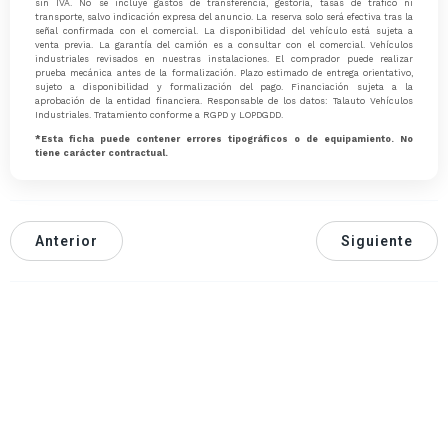
sin IVA. No se incluye gastos de transferencia, gestoría, tasas de tráfico ni
transporte, salvo indicación expresa del anuncio. La reserva solo será efectiva tras la
señal confirmada con el comercial. La disponibilidad del vehículo está sujeta a
venta previa. La garantía del camión es a consultar con el comercial. Vehículos
industriales revisados en nuestras instalaciones. El comprador puede realizar
prueba mecánica antes de la formalización. Plazo estimado de entrega orientativo,
sujeto a disponibilidad y formalización del pago. Financiación sujeta a la
aprobación de la entidad financiera. Responsable de los datos: Talauto Vehículos
Industriales. Tratamiento conforme a RGPD y LOPDGDD.
*Esta ficha puede contener errores tipográficos o de equipamiento. No
tiene carácter contractual.
Anterior
Siguiente