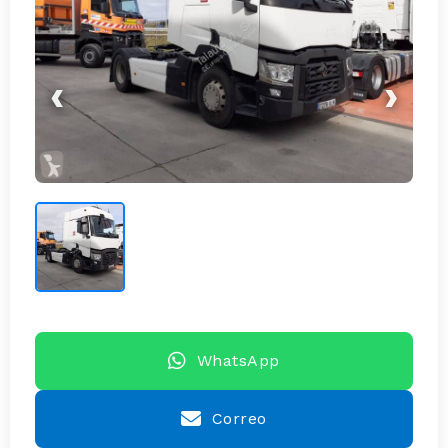
‹
›
WhatsApp
Correo