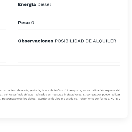
Energia
Diesel
Peso
0
o
Observaciones
POSIBILIDAD DE ALQUILER
os de transferencia, gestoría, tasas de tráfico ni transporte, salvo indicación expresa del
ial. Vehículos industriales revisados en nuestras instalaciones. El comprador puede realizar
ra. Responsable de los datos: Talauto Vehículos Industriales. Tratamiento conforme a RGPD y