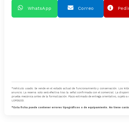
WhatsApp
Correo
Pedir
*Vehículo usado. Se vende en el estado actual de funcionamiento y conservación. Los kilóme
anuncio. La reserva solo será efectiva tras la señal confirmada con el comercial. La dispon
prueba mecánica antes de la formalización. Plazo estimado de entrega orientativo, sujeto a
LOPDGDD.
*Esta ficha puede contener errores tipográficos o de equipamiento. No tiene carác