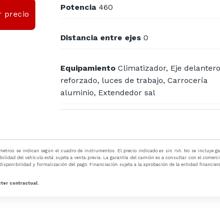
Potencia
460
 precio
Distancia entre ejes
0
Equipamiento
Climatizador, Eje delanter
reforzado, luces de trabajo, Carrocería
aluminio, Extendedor sal
tros se indican según el cuadro de instrumentos. El precio indicado es sin IVA. No se incluye gast
ibilidad del vehículo está sujeta a venta previa. La garantía del camión es a consultar con el comerc
 disponibilidad y formalización del pago. Financiación sujeta a la aprobación de la entidad financie
ter contractual.