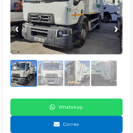
‹
›
WhatsApp
Correo