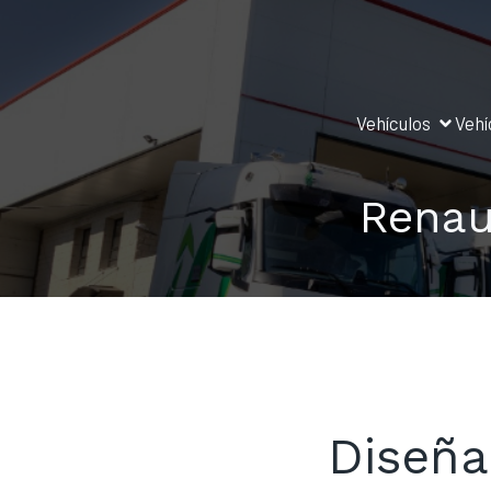
Saltar
al
contenido
Vehículos
Vehí
Renau
Diseña