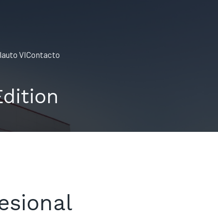
lauto VI
Contacto
dition
esional